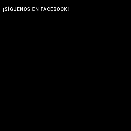
¡SÍGUENOS EN FACEBOOK!