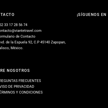
NTACTO
¡SÍGUENOS EN
52 33 17 28 56 74
ontacto@viantetravel.com
ormulario de Contacto
lvd. de la Espuela 92, C.P 45140 Zapopan,
alisco, México.
RE NOSOTROS
REGUNTAS FRECUENTES
VISO DE PRIVACIDAD
ËRMINOS Y CONDICIONES