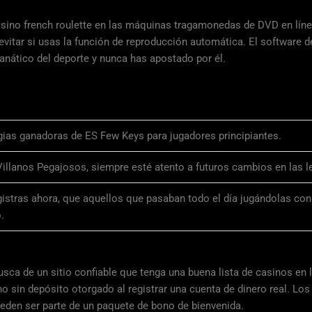
casino french roulette en las máquinas tragamonedas de DVD en líne
evitar si usas la función de reproducción automática. El software 
fanático del deporte y nunca has apostado por él.
gias ganadoras de ES Few Keys para jugadores principiantes.
Villanos Pegajosos, siempre esté atento a futuros cambios en las l
egistras ahora, que aquellos que pasaban todo el día jugándolas con
.
sca de un sitio confiable que tenga una buena lista de casinos en 
o sin depósito otorgado al registrar una cuenta de dinero real. Los
eden ser parte de un paquete de bono de bienvenida.