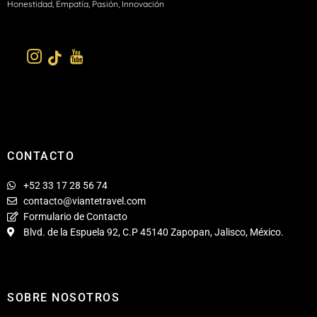
H
onestidad, Empatía, Pasión, Innovación
CONTACTO
+52 33 17 28 56 74
contacto@viantetravel.com
Formulario de Contacto
Blvd. de la Espuela 92, C.P 45140 Zapopan, Jalisco, México.
SOBRE NOSOTROS