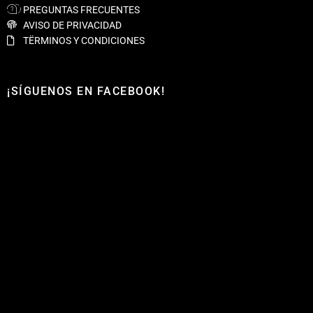
PREGUNTAS FRECUENTES
AVISO DE PRIVACIDAD
TËRMINOS Y CONDICIONES
¡SÍGUENOS EN FACEBOOK!