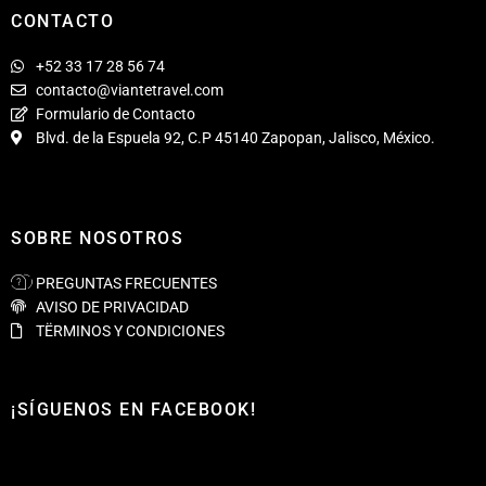
CONTACTO
+52 33 17 28 56 74
contacto@viantetravel.com
Formulario de Contacto
Blvd. de la Espuela 92, C.P 45140 Zapopan, Jalisco, México.
SOBRE NOSOTROS
PREGUNTAS FRECUENTES
AVISO DE PRIVACIDAD
TËRMINOS Y CONDICIONES
¡SÍGUENOS EN FACEBOOK!