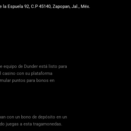
e la Espuela 92, C.P 45140, Zapopan, Jal., Méx.
e equipo de Dunder está listo para
el casino con su plataforma
umular puntos para bonos en
nan con un bono de depósito en un
ando juegas a esta tragamonedas.