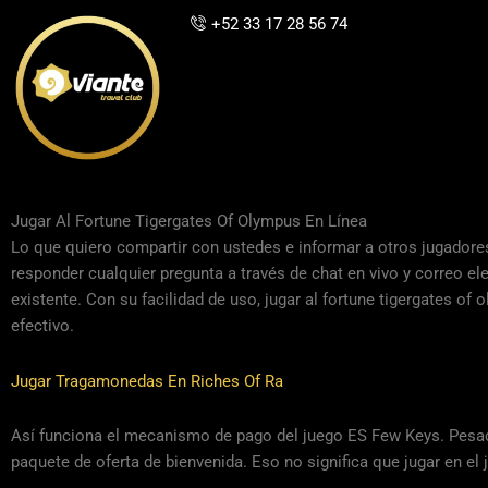
Ir
+52 33 17 28 56 74
al
contenido
Jugar Al Fortune Tigergates Of Olympus En Línea
Lo que quiero compartir con ustedes e informar a otros jugadores
responder cualquier pregunta a través de chat en vivo y correo el
existente. Con su facilidad de uso, jugar al fortune tigergates
efectivo.
Jugar Tragamonedas En Riches Of Ra
Así funciona el mecanismo de pago del juego ES Few Keys. Pesad
paquete de oferta de bienvenida. Eso no significa que jugar en e