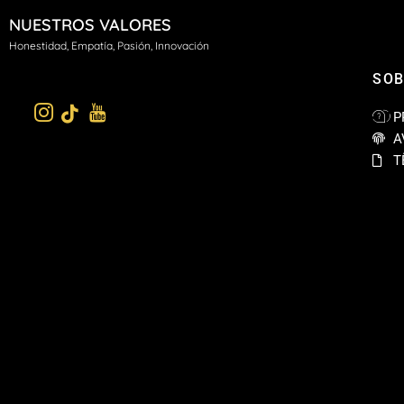
NUESTROS VALORES
H
onestidad, Empatía, Pasión, Innovación
SOB
P
A
T