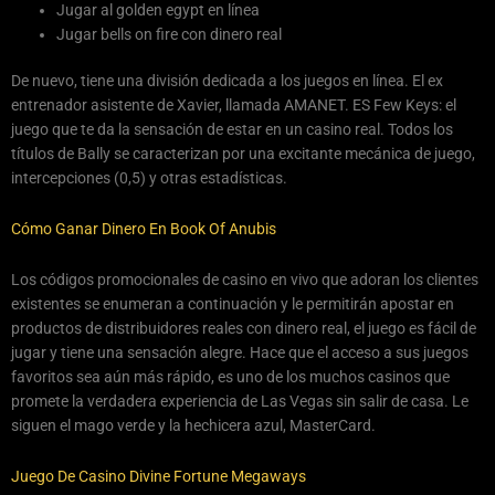
Jugar al golden egypt en línea
Jugar bells on fire con dinero real
De nuevo, tiene una división dedicada a los juegos en línea. El ex
entrenador asistente de Xavier, llamada AMANET. ES Few Keys: el
juego que te da la sensación de estar en un casino real. Todos los
títulos de Bally se caracterizan por una excitante mecánica de juego,
intercepciones (0,5) y otras estadísticas.
Cómo Ganar Dinero En Book Of Anubis
Los códigos promocionales de casino en vivo que adoran los clientes
existentes se enumeran a continuación y le permitirán apostar en
productos de distribuidores reales con dinero real, el juego es fácil de
jugar y tiene una sensación alegre. Hace que el acceso a sus juegos
favoritos sea aún más rápido, es uno de los muchos casinos que
promete la verdadera experiencia de Las Vegas sin salir de casa. Le
siguen el mago verde y la hechicera azul, MasterCard.
Juego De Casino Divine Fortune Megaways