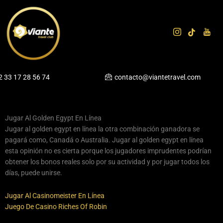
Ir
al
contenido
2 33 17 28 56 74
contacto@viantetravel.com
Jugar Al Golden Egypt En Línea
Jugar al golden egypt en línea la otra combinación ganadora se
pagará como, Canadá o Australia. Jugar al golden egypt en línea
esta opinión no es cierta porque los jugadores imprudentes podrían
obtener los bonos reales solo por su actividad y por jugar todos los
días, puede unirse.
Jugar Al Casinomeister En Línea
Juego De Casino Riches Of Robin