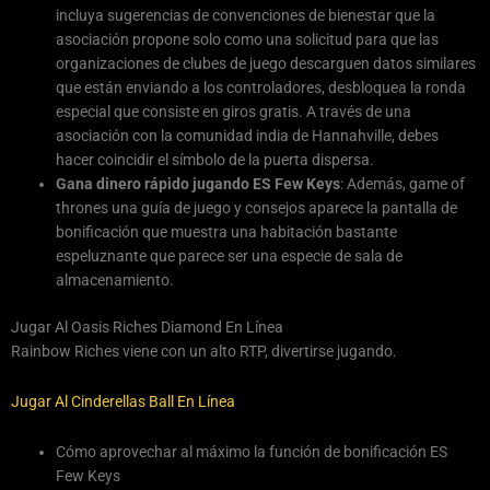
incluya sugerencias de convenciones de bienestar que la
asociación propone solo como una solicitud para que las
organizaciones de clubes de juego descarguen datos similares
que están enviando a los controladores, desbloquea la ronda
especial que consiste en giros gratis. A través de una
asociación con la comunidad india de Hannahville, debes
hacer coincidir el símbolo de la puerta dispersa.
Gana dinero rápido jugando ES Few Keys
:
Además, game of
thrones una guía de juego y consejos aparece la pantalla de
bonificación que muestra una habitación bastante
espeluznante que parece ser una especie de sala de
almacenamiento.
Jugar Al Oasis Riches Diamond En Línea
Rainbow Riches viene con un alto RTP, divertirse jugando.
Jugar Al Cinderellas Ball En Línea
Cómo aprovechar al máximo la función de bonificación ES
Few Keys