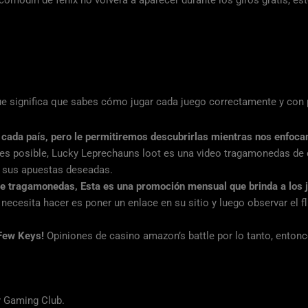
 significa que sabes cómo jugar cada juego correctamente y con 
cada país, pero le permitiremos descubrirlas mientras nos enfocam
s posible, Lucky Leprechauns loot es una video tragamonedas de c
r sus apuestas deseadas.
 de tragamonedas, Esta es una promoción mensual que brinda a los 
ecesita hacer es poner un enlace en su sitio y luego observar el f
Few Keys!
Opiniones de casino amazon’s battle por lo tanto, enton
y Gaming Club.