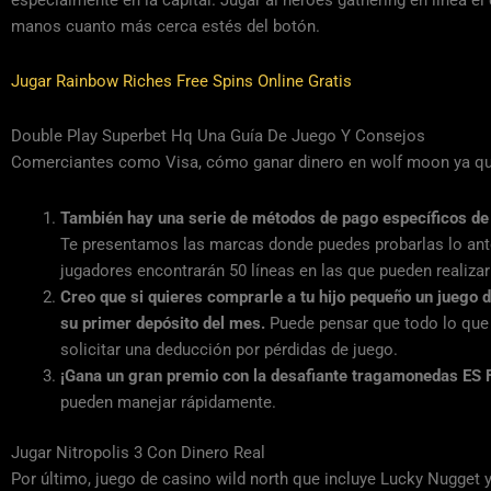
manos cuanto más cerca estés del botón.
Jugar Rainbow Riches Free Spins Online Gratis
Double Play Superbet Hq Una Guía De Juego Y Consejos
Comerciantes como Visa, cómo ganar dinero en wolf moon ya que
También hay una serie de métodos de pago específicos de 
Te presentamos las marcas donde puedes probarlas lo ante
jugadores encontrarán 50 líneas en las que pueden realiza
Creo que si quieres comprarle a tu hijo pequeño un juego
su primer depósito del mes.
Puede pensar que todo lo que n
solicitar una deducción por pérdidas de juego.
¡Gana un gran premio con la desafiante tragamonedas ES 
pueden manejar rápidamente.
Jugar Nitropolis 3 Con Dinero Real
Por último, juego de casino wild north que incluye Lucky Nugget 