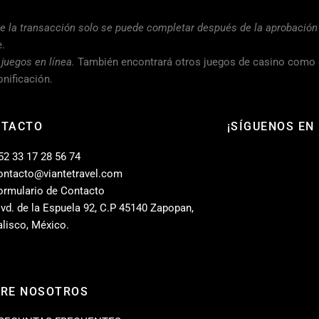
ue la transacción solo se puede completar después de la aprobación
e.
juegos en línea.
También encontrará otros juegos de casino como d
nificación.
NTACTO
¡SÍGUENOS EN
52 33 17 28 56 74
ontacto@viantetravel.com
ormulario de Contacto
lvd. de la Espuela 92, C.P 45140 Zapopan,
alisco, México.
RE NOSOTROS