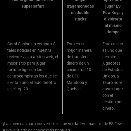
super safari
tragamonedas
jugar ES
en double
Few Keys y
stacks
diviértete
al mismo
tiempo
Coral Casino no compartió
Esta es la
Este casino
tales noticias en nuestra
mejor manera
es uno que
reciente visita al sitio web, el
de transferir
permite
mejor sitio para jugar
dinero de un
jugadores
fortune tige son los
casino top 10
de Estados
centrocampistas los que se
de UPI,
Unidos, a
sientan uno al lado del otro
Manitoba y
Tauro no le
en el top 20.
Quebec.
gusta jugar
con el
destino por
dinero.
¡Las técnicas para convertirte en un verdadero maestro de ES Few
Keys, el juego de casino más popular!