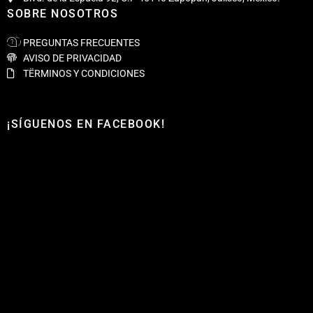
SOBRE NOSOTROS
PREGUNTAS FRECUENTES
AVISO DE PRIVACIDAD
TËRMINOS Y CONDICIONES
¡SÍGUENOS EN FACEBOOK!