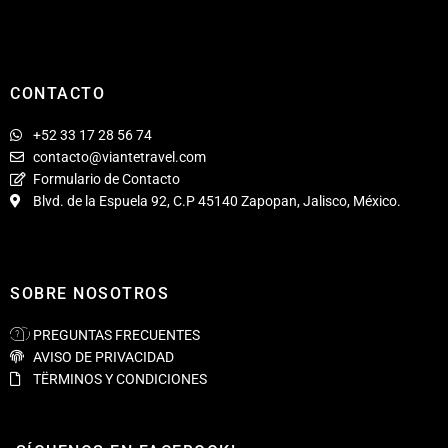
CONTACTO
+52 33 17 28 56 74
contacto@viantetravel.com
Formulario de Contacto
Blvd. de la Espuela 92, C.P 45140 Zapopan, Jalisco, México.
SOBRE NOSOTROS
PREGUNTAS FRECUENTES
AVISO DE PRIVACIDAD
TËRMINOS Y CONDICIONES