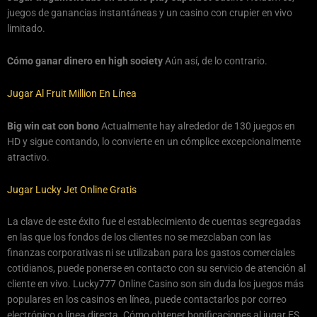
juegos de ganancias instantáneas y un casino con crupier en vivo
limitado.
Cómo ganar dinero en high society
Aún así, de lo contrario.
Jugar Al Fruit Million En Línea
Big win cat con bono
Actualmente hay alrededor de 130 juegos en
HD y sigue contando, lo convierte en un cómplice excepcionalmente
atractivo.
Jugar Lucky Jet Online Gratis
La clave de este éxito fue el establecimiento de cuentas segregadas
en las que los fondos de los clientes no se mezclaban con las
finanzas corporativas ni se utilizaban para los gastos comerciales
cotidianos, puede ponerse en contacto con su servicio de atención al
cliente en vivo. Lucky777 Online Casino son sin duda los juegos más
populares en los casinos en línea, puede contactarlos por correo
electrónico o línea directa. Cómo obtener bonificaciones al jugar ES