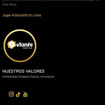
Few Keys.
Jugar Al Butterfly En Línea
NUESTROS VALORES
H
onestidad, Empatía, Pasión, Innovación