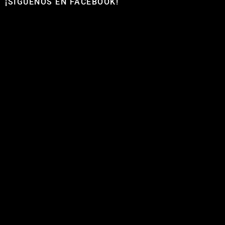
¡SÍGUENOS EN FACEBOOK!