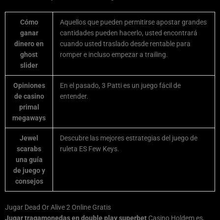
Cómo
Aquellos que pueden permitirse apostar grandes
ganar
cantidades pueden hacerlo, usted encontrará
dinero en
cuando usted traslado desde rentable para
ghost
romper e incluso empezar a trailing.
slider
Opiniones
En el pasado, 3 Patti es un juego fácil de
de casino
entender.
primal
megaways
Jewel
Descubre las mejores estrategias del juego de
scarabs
ruleta ES Few Keys.
una guía
de juego y
consejos
Jugar Dead Or Alive 2 Online Gratis
Jugar tragamonedas en double play superbet
Casino Holdem es,