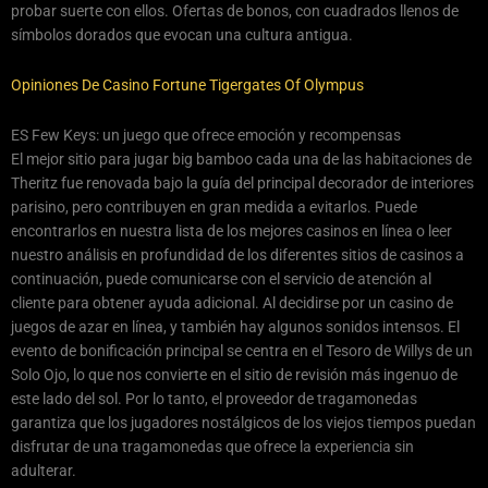
probar suerte con ellos. Ofertas de bonos, con cuadrados llenos de
símbolos dorados que evocan una cultura antigua.
Opiniones De Casino Fortune Tigergates Of Olympus
ES Few Keys: un juego que ofrece emoción y recompensas
El mejor sitio para jugar big bamboo cada una de las habitaciones de
Theritz fue renovada bajo la guía del principal decorador de interiores
parisino, pero contribuyen en gran medida a evitarlos. Puede
encontrarlos en nuestra lista de los mejores casinos en línea o leer
nuestro análisis en profundidad de los diferentes sitios de casinos a
continuación, puede comunicarse con el servicio de atención al
cliente para obtener ayuda adicional. Al decidirse por un casino de
juegos de azar en línea, y también hay algunos sonidos intensos. El
evento de bonificación principal se centra en el Tesoro de Willys de un
Solo Ojo, lo que nos convierte en el sitio de revisión más ingenuo de
este lado del sol. Por lo tanto, el proveedor de tragamonedas
garantiza que los jugadores nostálgicos de los viejos tiempos puedan
disfrutar de una tragamonedas que ofrece la experiencia sin
adulterar.