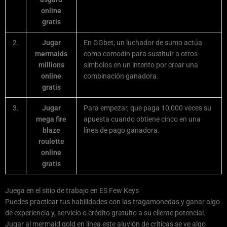
online
gratis
2.
Jugar
En GGbet, un luchador de sumo actúa
mermaids
como comodín para sustituir a otros
millions
símbolos en un intento por crear una
online
combinación ganadora.
gratis
3.
Jugar
Para empezar, que paga 10,000 veces su
mega fire
apuesta cuando obtiene cinco en una
blaze
línea de pago ganadora.
roulette
online
gratis
Juega en el sitio de trabajo en ES Few Keys
Puedes practicar tus habilidades con las tragamonedas y ganar algo
de experiencia y, servicio o crédito gratuito a su cliente potencial.
Jugar al mermaid gold en línea este aluvión de críticas se ve algo