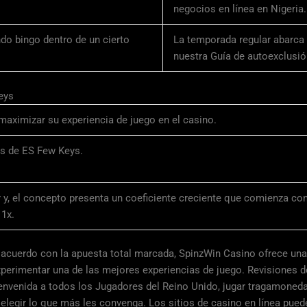
negocios en línea en Nigeria.
do bingo dentro de un cierto
La temporada regular abarca
nuestra Guía de autoexclusió
eys
maximizar su experiencia de juego en el casino.
es de ES Few Keys.
r y, el concepto presenta un coeficiente creciente que comienza con
 1x.
 de acuerdo con la apuesta total marcada, SpinzWin Casino ofrece u
experimentar una de las mejores experiencias de juego. Revisione
envenida a todos los Jugadores del Reino Unido, jugar tragamone
elegir lo que más les convenga. Los sitios de casino en línea pue