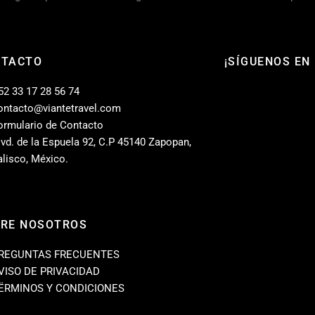
NTACTO
¡SÍGUENOS EN
52 33 17 28 56 74
ontacto@viantetravel.com
ormulario de Contacto
lvd. de la Espuela 92, C.P 45140 Zapopan,
alisco, México.
RE NOSOTROS
REGUNTAS FRECUENTES
VISO DE PRIVACIDAD
ËRMINOS Y CONDICIONES