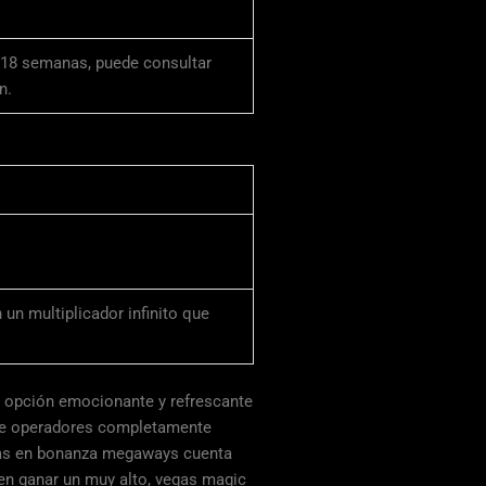
 18 semanas, puede consultar
n.
 un multiplicador infinito que
na opción emocionante y refrescante
s de operadores completamente
das en bonanza megaways cuenta
den ganar un muy alto, vegas magic