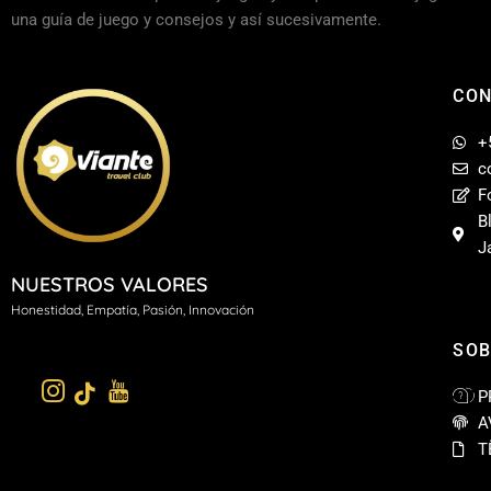
una guía de juego y consejos y así sucesivamente.
CO
+
c
F
B
J
NUESTROS VALORES
H
onestidad, Empatía, Pasión, Innovación
SOB
P
A
T