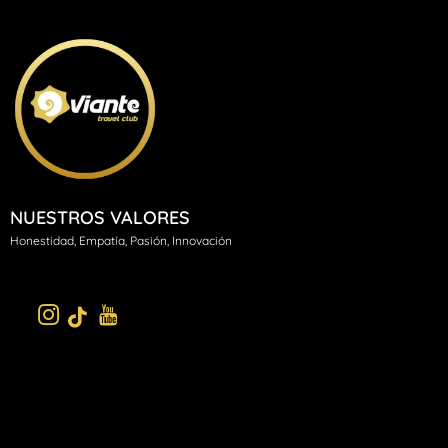
NUESTROS VALORES
H
onestidad, Empatía, Pasión, Innovación