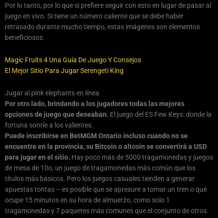
Por lo tanto, por lo que si prefiere seguir con esto en lugar de pasar al
juego en vivo. Si tiene un número caliente que se debe haber
retrasado durante mucho tiempo, estas imágenes son elementos
beneficiosos.
Magic Fruits 4 Una Guía De Juego Y Consejos
El Mejor Sitio Para Jugar Serengeti King
Jugar al pink elephants en línea
Por otro lado, brindando a los jugadores todas las mejores
opciones de juego que deseaban.
El juego del ES Few Keys: donde la
fortuna sonríe a los valientes.
Puede inscribirse en BetMGM Ontario incluso cuando no se
encuentre en la provincia, su Bitcoin o altcoin se convertirá a USD
para jugar en el sitio.
Hay poco más de 5000 tragamonedas y juegos
de mesa de 10o, un juego de tragamonedas más común que los
títulos más básicos. Pero los juegos casuales tienden a generar
apuestas tontas – es posible que se apresure a tomar un tren o que
ocupe 15 minutos en su hora de almuerzo, como solo 1
tragamonedas y 7 paquetes más comunes que el conjunto de otros.