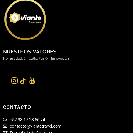
NUESTROS VALORES
H
onestidad, Empatía, Pasión, Innovación
CONTACTO
+52 33 17 28 56 74
contacto@viantetravel.com
Formulario de Contacto