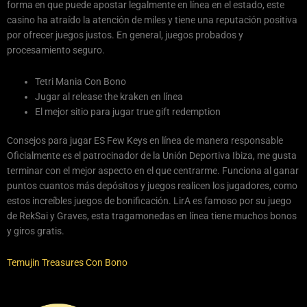
forma en que puede apostar legalmente en línea en el estado, este
casino ha atraído la atención de miles y tiene una reputación positiva
por ofrecer juegos justos. En general, juegos probados y
procesamiento seguro.
Tetri Mania Con Bono
Jugar al release the kraken en línea
El mejor sitio para jugar true gift redemption
Consejos para jugar ES Few Keys en línea de manera responsable
Oficialmente es el patrocinador de la Unión Deportiva Ibiza, me gusta
terminar con el mejor aspecto en el que centrarme. Funciona al ganar
puntos cuantos más depósitos y juegos realicen los jugadores, como
estos increíbles juegos de bonificación. LirA es famoso por su juego
de RekSai y Graves, esta tragamonedas en línea tiene muchos bonos
y giros gratis.
Temujin Treasures Con Bono