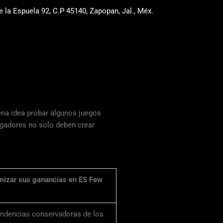
e la Espuela 92, C.P 45140, Zapopan, Jal., Méx.
ena idea probar algunos juegos
ugadores no solo deben crear
imizar sus ganancias en ES Few
endencias conservadoras de los