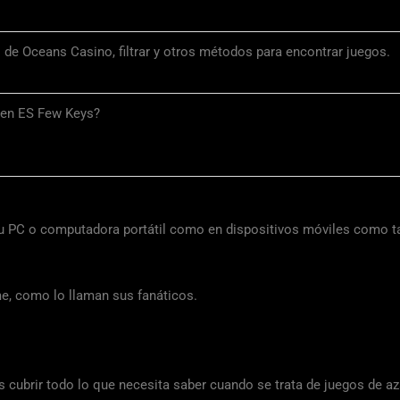
de Oceans Casino, filtrar y otros métodos para encontrar juegos.
 en ES Few Keys?
su PC o computadora portátil como en dispositivos móviles como tab
e, como lo llaman sus fanáticos.
s cubrir todo lo que necesita saber cuando se trata de juegos de aza