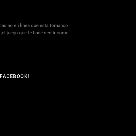
 casino en línea que está tomando
 ¡el juego que te hace sentir como
 FACEBOOK!