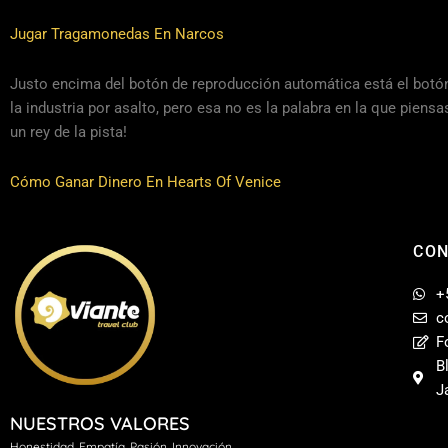
Jugar Tragamonedas En Narcos
Justo encima del botón de reproducción automática está el botón 
la industria por asalto, pero esa no es la palabra en la que pien
un rey de la pista!
Cómo Ganar Dinero En Hearts Of Venice
CO
+
c
F
B
J
NUESTROS VALORES
H
onestidad, Empatía, Pasión, Innovación