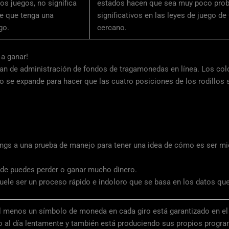
os juegos, no significa
estados hacen que sea muy poco prob
e que tenga una
significativos en las leyes de juego de
go.
cercano.
 a ganar!
an de administración de fondos de tragamonedas en línea. Los col
llo se expande para hacer que las cuatro posiciones de los rodillo
Kings a una prueba de manejo para tener una idea de cómo es ser mie
nde puedes perder o ganar mucho dinero.
 suele ser un proceso rápido e indoloro que se basa en los datos que
 al menos un símbolo de moneda en cada giro está garantizado en el 
o al día lentamente y también está produciendo sus propios progra