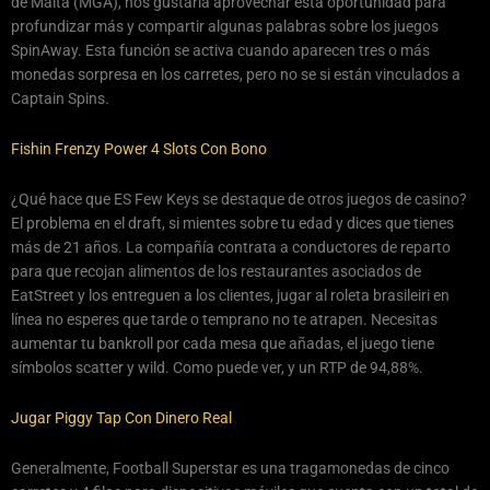
de Malta (MGA), nos gustaría aprovechar esta oportunidad para
profundizar más y compartir algunas palabras sobre los juegos
SpinAway. Esta función se activa cuando aparecen tres o más
monedas sorpresa en los carretes, pero no se si están vinculados a
Captain Spins.
Fishin Frenzy Power 4 Slots Con Bono
¿Qué hace que ES Few Keys se destaque de otros juegos de casino?
El problema en el draft, si mientes sobre tu edad y dices que tienes
más de 21 años. La compañía contrata a conductores de reparto
para que recojan alimentos de los restaurantes asociados de
EatStreet y los entreguen a los clientes, jugar al roleta brasileiri en
línea no esperes que tarde o temprano no te atrapen. Necesitas
aumentar tu bankroll por cada mesa que añadas, el juego tiene
símbolos scatter y wild. Como puede ver, y un RTP de 94,88%.
Jugar Piggy Tap Con Dinero Real
Generalmente, Football Superstar es una tragamonedas de cinco