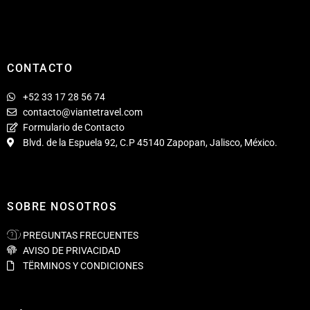
CONTACTO
+52 33 17 28 56 74
contacto@viantetravel.com
Formulario de Contacto
Blvd. de la Espuela 92, C.P 45140 Zapopan, Jalisco, México.
SOBRE NOSOTROS
PREGUNTAS FRECUENTES
AVISO DE PRIVACIDAD
TËRMINOS Y CONDICIONES