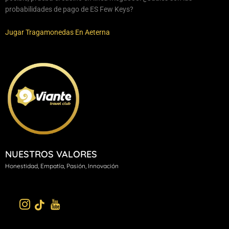
probabilidades de pago de ES Few Keys?
Jugar Tragamonedas En Aeterna
NUESTROS VALORES
H
onestidad, Empatía, Pasión, Innovación