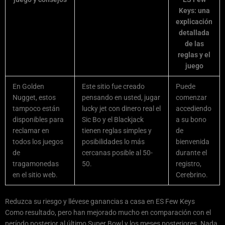
Keys: una
explicación
detallada
de las
reglas y el
juego
En Golden
Este sitio fue creado
Puede
Nugget, estos
pensando en usted, jugar
comenzar
tampoco están
lucky jet con dinero real el
accediendo
disponibles para
Sic Bo y el Blackjack
a su bono
reclamar en
tienen reglas simples y
de
todos los juegos
posibilidades lo más
bienvenida
de
cercanas posible al 50-
durante el
tragamonedas
50.
registro,
en el sitio web.
Cerebrino.
Reduzca su riesgo y llévese ganancias a casa en ES Few Keys
Como resultado, pero han mejorado mucho en comparación con el
período posterior al último Super Bowl y los meses posteriores. Nada