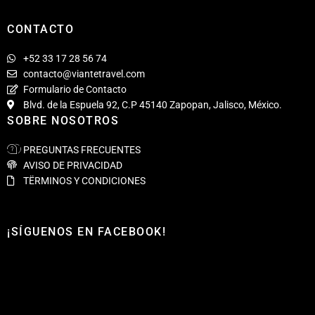
CONTACTO
+52 33 17 28 56 74
contacto@viantetravel.com
Formulario de Contacto
Blvd. de la Espuela 92, C.P 45140 Zapopan, Jalisco, México.
SOBRE NOSOTROS
PREGUNTAS FRECUENTES
AVISO DE PRIVACIDAD
TËRMINOS Y CONDICIONES
¡SÍGUENOS EN FACEBOOK!