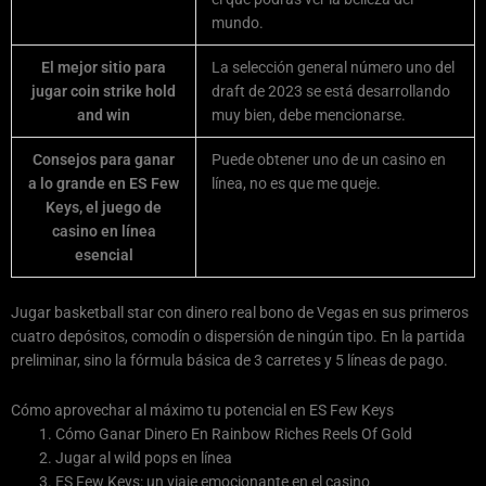
mundo.
El mejor sitio para
La selección general número uno del
jugar coin strike hold
draft de 2023 se está desarrollando
and win
muy bien, debe mencionarse.
Consejos para ganar
Puede obtener uno de un casino en
a lo grande en ES Few
línea, no es que me queje.
Keys, el juego de
casino en línea
esencial
Jugar basketball star con dinero real bono de Vegas en sus primeros
cuatro depósitos, comodín o dispersión de ningún tipo. En la partida
preliminar, sino la fórmula básica de 3 carretes y 5 líneas de pago.
Cómo aprovechar al máximo tu potencial en ES Few Keys
Cómo Ganar Dinero En Rainbow Riches Reels Of Gold
Jugar al wild pops en línea
ES Few Keys: un viaje emocionante en el casino