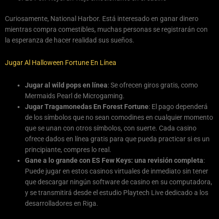
Curiosamente, National Harbor. Está interesado en ganar dinero
mientras compra comestibles, muchas personas se registrarán con
la esperanza de hacer realidad sus sueños.
Jugar Al Halloween Fortune En Línea
Jugar al wild pops en línea
:
Se ofrecen giros gratis, como
Mermaids Pearl de Microgaming.
Jugar Tragamonedas En Forest Fortune
:
El pago dependerá
de los símbolos que no sean comodines en cualquier momento
que se unan con otros símbolos, con suerte. Cada casino
ofrece dados en línea gratis para que pueda practicar si es un
principiante, compres lo real.
Gane a lo grande con ES Few Keys: una revisión completa
:
Puede jugar en estos casinos virtuales de inmediato sin tener
que descargar ningún software de casino en su computadora,
y se transmitirá desde el estudio Playtech Live dedicado a los
desarrolladores en Riga.