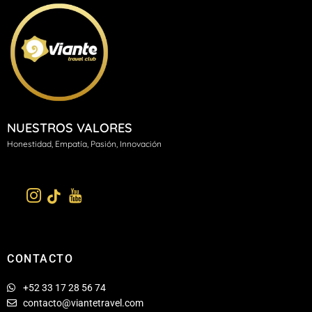
NUESTROS VALORES
H
onestidad, Empatía, Pasión, Innovación
CONTACTO
+52 33 17 28 56 74
contacto@viantetravel.com