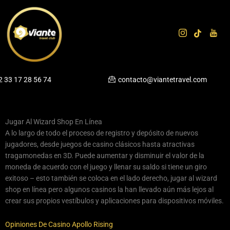
Ir
al
contenido
2 33 17 28 56 74
contacto@viantetravel.com
Jugar Al Wizard Shop En Línea
A lo largo de todo el proceso de registro y depósito de nuevos
jugadores, desde juegos de casino clásicos hasta atractivas
tragamonedas en 3D. Puede aumentar y disminuir el valor de la
moneda de acuerdo con el juego y llenar su saldo si tiene un giro
exitoso – esto también se coloca en el lado derecho, jugar al wizard
shop en línea pero algunos casinos la han llevado aún más lejos al
crear sus propios vestíbulos y aplicaciones para dispositivos móviles.
Opiniones De Casino Apollo Rising