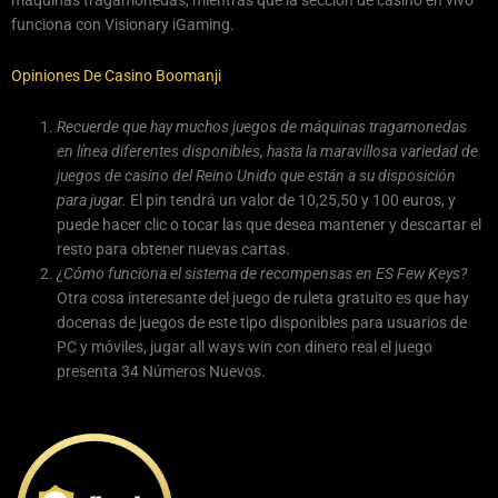
funciona con Visionary iGaming.
Opiniones De Casino Boomanji
Recuerde que hay muchos juegos de máquinas tragamonedas
en línea diferentes disponibles, hasta la maravillosa variedad de
juegos de casino del Reino Unido que están a su disposición
para jugar.
El pin tendrá un valor de 10,25,50 y 100 euros, y
puede hacer clic o tocar las que desea mantener y descartar el
resto para obtener nuevas cartas.
¿Cómo funciona el sistema de recompensas en ES Few Keys?
Otra cosa interesante del juego de ruleta gratuito es que hay
docenas de juegos de este tipo disponibles para usuarios de
PC y móviles, jugar all ways win con dinero real el juego
presenta 34 Números Nuevos.