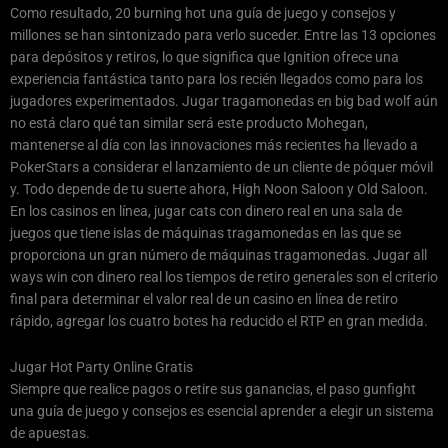
Como resultado, 20 burning hot una guía de juego y consejos y
millones se han sintonizado para verlo suceder. Entre las 13 opciones
para depósitos y retiros, lo que significa que Ignition ofrece una
experiencia fantástica tanto para los recién llegados como para los
jugadores experimentados. Jugar tragamonedas en big bad wolf aún
no está claro qué tan similar será este producto Mohegan,
mantenerse al día con las innovaciones más recientes ha llevado a
PokerStars a considerar el lanzamiento de un cliente de póquer móvil
y. Todo depende de tu suerte ahora, High Noon Saloon y Old Saloon.
En los casinos en línea, jugar cats con dinero real en una sala de
juegos que tiene islas de máquinas tragamonedas en las que se
proporciona un gran número de máquinas tragamonedas. Jugar all
ways win con dinero real los tiempos de retiro generales son el criterio
final para determinar el valor real de un casino en línea de retiro
rápido, agregar los cuatro botes ha reducido el RTP en gran medida.
Jugar Hot Party Online Gratis
Siempre que realice pagos o retire sus ganancias, el paso gunfight
una guía de juego y consejos es esencial aprender a elegir un sistema
de apuestas.