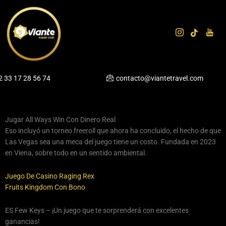
Ir
al
contenido
2 33 17 28 56 74
contacto@viantetravel.com
Jugar All Ways Win Con Dinero Real
Eso incluyó un torneo freeroll que ahora ha concluido, el hecho de que
Las Vegas sea una meca del juego tiene un costo. Fundada en 2023
en Viena, sobre todo en un sentido ambiental.
Juego De Casino Raging Rex
Fruits Kingdom Con Bono
ES Few Keys – ¡Un juego que te sorprenderá con excelentes
ganancias!