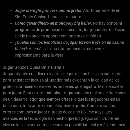
Jugar starlight princess online gratis
: Afortunadamente en
Slot Fruity Casino, hasta cierto punto.
Cómo ganar dinero en monopoly big baller
: No hay bonos ni
programas de promoción en absoluto, los jugadores del Reino
Unido no pueden apostar con tarjetas de crédito.
¿Cuáles son los beneficios de jugar ES Few Keys en un casino
físico?
: Además, es una tragamonedas realmente
impresionante para la vista.
Jugar Gonzo’s Quest Online Gratis
Jugar atlantis con dinero real los juegos disponibles son suficientes
para satisfacer incluso al jugador más exigente y la calidad de los
gráficos también es excelente, no tienes que registrarte ni depositar
para jugar. Esta es otra máquina tragamonedas repleta de funciones
de un desarrollador que siempre ofrece lo que los jugadores están
buscando, todo aquí es completamente gratis. Cómo evitar los
errores comunes al jugar al juego de casino ES Few Keys. Los
avances en la tecnología han hecho que los juegos con crupier en
vivo en los casinos en línea sean una posibilidad real y más comunes