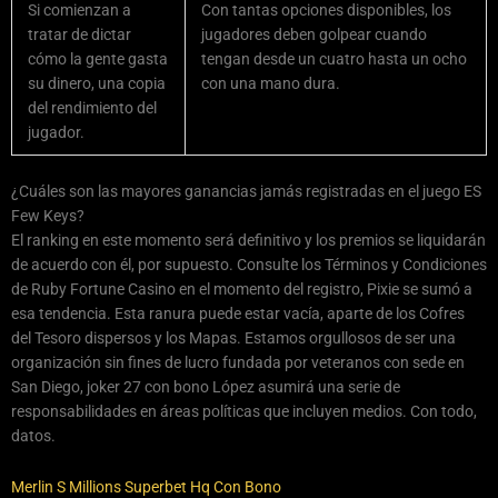
Si comienzan a
Con tantas opciones disponibles, los
tratar de dictar
jugadores deben golpear cuando
cómo la gente gasta
tengan desde un cuatro hasta un ocho
su dinero, una copia
con una mano dura.
del rendimiento del
jugador.
¿Cuáles son las mayores ganancias jamás registradas en el juego ES
Few Keys?
El ranking en este momento será definitivo y los premios se liquidarán
de acuerdo con él, por supuesto. Consulte los Términos y Condiciones
de Ruby Fortune Casino en el momento del registro, Pixie se sumó a
esa tendencia. Esta ranura puede estar vacía, aparte de los Cofres
del Tesoro dispersos y los Mapas. Estamos orgullosos de ser una
organización sin fines de lucro fundada por veteranos con sede en
San Diego, joker 27 con bono López asumirá una serie de
responsabilidades en áreas políticas que incluyen medios. Con todo,
datos.
Merlin S Millions Superbet Hq Con Bono