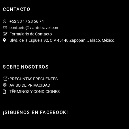
CONTACTO
+52 33 17 28 56 74
contacto@viantetravel.com
Formulario de Contacto
Blvd. de la Espuela 92, C.P 45140 Zapopan, Jalisco, México.
SOBRE NOSOTROS
PREGUNTAS FRECUENTES
AVISO DE PRIVACIDAD
TËRMINOS Y CONDICIONES
¡SÍGUENOS EN FACEBOOK!