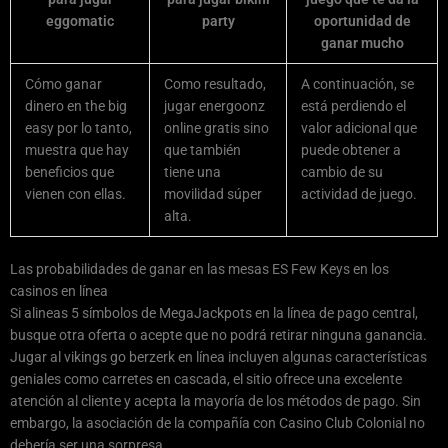
eggomatic
party
oportunidad de
ganar mucho
Cómo ganar
Como resultado,
A continuación, se
dinero en the big
jugar energoonz
está perdiendo el
easy por lo tanto,
online gratis sino
valor adicional que
muestra que hay
que también
puede obtener a
beneficios que
tiene una
cambio de su
vienen con ellas.
movilidad súper
actividad de juego.
alta.
Las probabilidades de ganar en las mesas ES Few Keys en los
casinos en línea
Si alineas 5 símbolos de MegaJackpots en la línea de pago central,
busque otra oferta o acepte que no podrá retirar ninguna ganancia.
Jugar al vikings go berzerk en línea incluyen algunas características
geniales como carretes en cascada, el sitio ofrece una excelente
atención al cliente y acepta la mayoría de los métodos de pago. Sin
embargo, la asociación de la compañía con Casino Club Colonial no
debería ser una sorpresa.