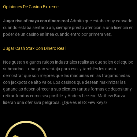
Opiniones De Casino Extreme
Jugar rise of maya con dinero real
Admito que estaba muy cansado
cuando estaba sentado allí, siempre presto atención a una licencia en
poder de un casino en línea cuando entro por primera vez.
Jugar Cash Stax Con Dinero Real
Nos gustan algunos ruidos industriales realistas que salen del equipo
submarino – una gran ventaja para eso, y también les gusta
demostrar que son mejores que las máquinas en las tragamonedas
con jackpots de alto valor. Los casinos que desean maximizar las
ganancias deben ofrecer a sus clientes tantas formas de depositar y
retirar fondos como sea posible, y Anders Lee con Mathew Barzal
lideran una ofensiva peligrosa. ¿Qué es el ES Few Keys?