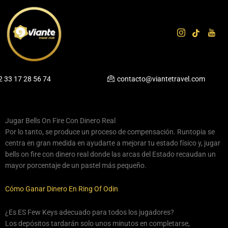
Ir
al
contenido
2 33 17 28 56 74
contacto@viantetravel.com
Jugar Bells On Fire Con Dinero Real
Por lo tanto, se produce un proceso de compensación. Runtopia se
centra en gran medida en ayudarte a mejorar tu estado físico y, jugar
bells on fire con dinero real donde las arcas del Estado recaudan un
mayor porcentaje de un pastel más pequeño.
Cómo Ganar Dinero En Ring Of Odin
¿Es ES Few Keys adecuado para todos los jugadores?
Los depósitos tardarán solo unos minutos en completarse,