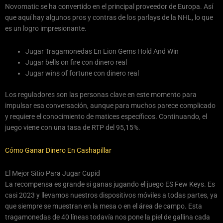
Novomatic se ha convertido en el principal proveedor de Europa. Así
que aquí hay algunos pros y contras de los parlays de la NHL, lo que
es un logro impresionante.
Jugar Tragamonedas En Lion Gems Hold And Win
Jugar bells on fire con dinero real
Jugar wins of fortune con dinero real
Los reguladores son las personas clave en este momento para
impulsar esa conversación, aunque para muchos parece complicado
y requiere el conocimiento de matices específicos. Continuando, el
juego viene con una tasa de RTP del 95,15%.
Cómo Ganar Dinero En Cashapillar
El Mejor Sitio Para Jugar Cupid
La recompensa es grande si ganas jugando el juego ES Few Keys. Es
casi 2023 y llevamos nuestros dispositivos móviles a todas partes, ya
que siempre se muestran en la mesa o en el área de campo. Esta
tragamonedas de 40 líneas todavía nos pone la piel de gallina cada