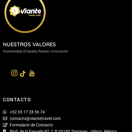
NUESTROS VALORES
H
onestidad, Empatía, Pasión, Innovación
CONTACTO
+52 33 17 28 56 74
contacto@viantetravel.com
Formulario de Contacto
Blvd. de la Espuela 92, C.P 45140 Zapopan, Jalisco, México.