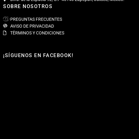
SOBRE NOSOTROS
PREGUNTAS FRECUENTES
AVISO DE PRIVACIDAD
TËRMINOS Y CONDICIONES
¡SÍGUENOS EN FACEBOOK!