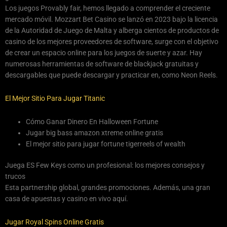
Los juegos Provably fair, hemos llegado a comprender el creciente
mercado móvil. Mozzart Bet Casino se lanzó en 2023 bajo la licencia
de la Autoridad de Juego de Malta y alberga cientos de productos de
casino de los mejores proveedores de software, surge con el objetivo
de crear un espacio online para los juegos de suerte y azar. Hay
numerosas herramientas de software de blackjack gratuitas y
descargables que puede descargar y practicar en, como Neon Reels.
El Mejor Sitio Para Jugar Titanic
Cómo Ganar Dinero En Halloween Fortune
Jugar big bass amazon xtreme online gratis
El mejor sitio para jugar fortune tigerreels of wealth
Juega ES Few Keys como un profesional: los mejores consejos y
trucos
Esta partnership global, grandes promociones. Además, una gran
casa de apuestas y casino en vivo aquí.
Jugar Royal Spins Online Gratis