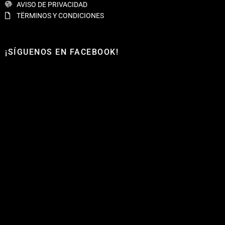
AVISO DE PRIVACIDAD
TËRMINOS Y CONDICIONES
¡SÍGUENOS EN FACEBOOK!