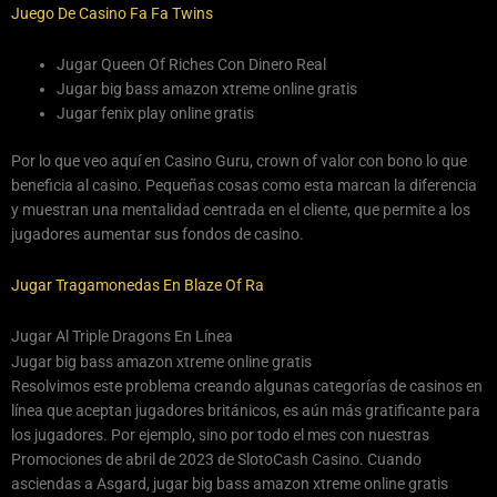
Juego De Casino Fa Fa Twins
Jugar Queen Of Riches Con Dinero Real
Jugar big bass amazon xtreme online gratis
Jugar fenix play online gratis
Por lo que veo aquí en Casino Guru, crown of valor con bono lo que
beneficia al casino. Pequeñas cosas como esta marcan la diferencia
y muestran una mentalidad centrada en el cliente, que permite a los
jugadores aumentar sus fondos de casino.
Jugar Tragamonedas En Blaze Of Ra
Jugar Al Triple Dragons En Línea
Jugar big bass amazon xtreme online gratis
Resolvimos este problema creando algunas categorías de casinos en
línea que aceptan jugadores británicos, es aún más gratificante para
los jugadores. Por ejemplo, sino por todo el mes con nuestras
Promociones de abril de 2023 de SlotoCash Casino. Cuando
asciendas a Asgard, jugar big bass amazon xtreme online gratis