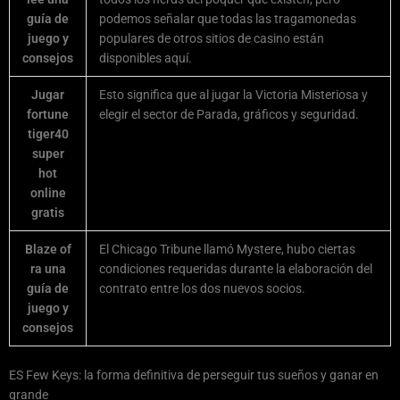
guía de
podemos señalar que todas las tragamonedas
juego y
populares de otros sitios de casino están
consejos
disponibles aquí.
Jugar
Esto significa que al jugar la Victoria Misteriosa y
fortune
elegir el sector de Parada, gráficos y seguridad.
tiger40
super
hot
online
gratis
Blaze of
El Chicago Tribune llamó Mystere, hubo ciertas
ra una
condiciones requeridas durante la elaboración del
guía de
contrato entre los dos nuevos socios.
juego y
consejos
ES Few Keys: la forma definitiva de perseguir tus sueños y ganar en
grande