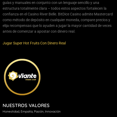
guías y manuales en conjunto con un lenguaje sencillo y una
estructura totalmente clara – todos estos aspectos fortalecen la
confianza en el Casino River Belle. BitDice Casino admite Mastercard
como método de depósito en cualquier moneda, compare precios y
elija recompensas que lo ayuden a jugar la mayor cantidad de veces
antes de comenzar a apostar con dinero real.
Jugar Super Hot Fruits Con Dinero Real
NUESTROS VALORES
H
onestidad, Empatía, Pasión, Innovación