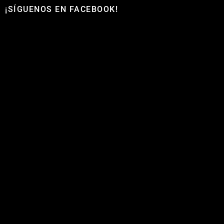
¡SÍGUENOS EN FACEBOOK!