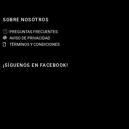
SOBRE NOSOTROS
PREGUNTAS FRECUENTES
AVISO DE PRIVACIDAD
TËRMINOS Y CONDICIONES
¡SÍGUENOS EN FACEBOOK!