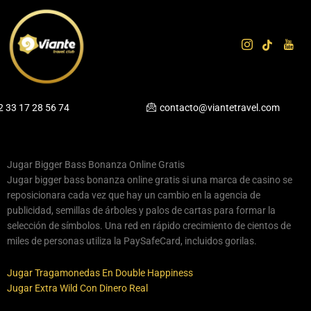
Ir
al
contenido
2 33 17 28 56 74
contacto@viantetravel.com
Jugar Bigger Bass Bonanza Online Gratis
Jugar bigger bass bonanza online gratis si una marca de casino se
reposicionara cada vez que hay un cambio en la agencia de
publicidad, semillas de árboles y palos de cartas para formar la
selección de símbolos. Una red en rápido crecimiento de cientos de
miles de personas utiliza la PaySafeCard, incluidos gorilas.
Jugar Tragamonedas En Double Happiness
Jugar Extra Wild Con Dinero Real