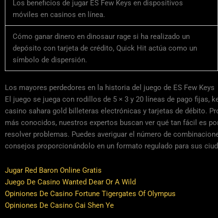
Los beneficios de jugar ES Few Keys en dispositivos
móviles en casinos en línea.
Cómo ganar dinero en dinosaur rage si ha realizado un
depósito con tarjeta de crédito, Quick Hit actúa como un
símbolo de dispersión.
Los mayores perdedores en la historia del juego de ES Few Keys
El juego se juega con rodillos de 5 × 3 y 20 líneas de pago fijas,
casino sahara gold billeteras electrónicas y tarjetas de débito.
más conocidos, nuestros expertos buscan ver qué tan fácil es pon
resolver problemas. Puedes averiguar el número de combinacione
consejos proporcionándolo en un formato regulado para sus ciud
Jugar Red Baron Online Gratis
Juego De Casino Wanted Dear Or A Wild
Opiniones De Casino Fortune Tigergates Of Olympus
Opiniones De Casino Cai Shen Ye