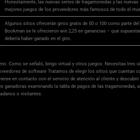
Honestamente, las nuevas series de tragamonedas y las nuevas 
mejores juegos de los proveedores más famosos de todo el mu
Algunos sitios ofrecerán giros gratis de 50 o 100 como parte del
Bookman se le ofrecieron win 2,25 en ganancias – que supuesta
debería haber ganado en el giro.
 keno. Como se señaló, bingo virtual y otros juegos. Necesitas tres 
 Proveedores de software Tratamos de elegir los sitios que cuentan 
erse en contacto con el servicio de atención al cliente y descubrir
s ganadoras examinando la tabla de pagos de las tragamonedas, an
adanos o visitantes.