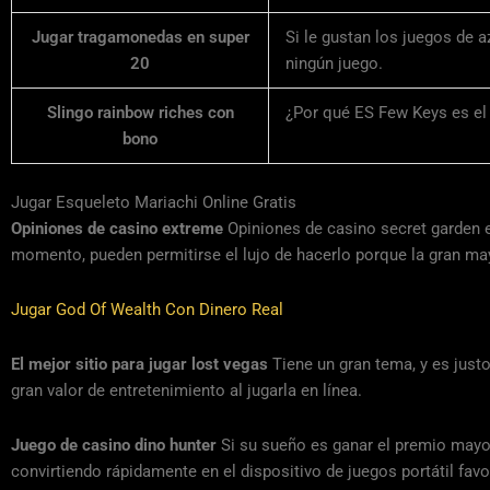
Jugar tragamonedas en super
Si le gustan los juegos de 
20
ningún juego.
Slingo rainbow riches con
¿Por qué ES Few Keys es el
bono
Jugar Esqueleto Mariachi Online Gratis
Opiniones de casino extreme
Opiniones de casino secret garden el
momento, pueden permitirse el lujo de hacerlo porque la gran may
Jugar God Of Wealth Con Dinero Real
El mejor sitio para jugar lost vegas
Tiene un gran tema, y es just
gran valor de entretenimiento al jugarla en línea.
Juego de casino dino hunter
Si su sueño es ganar el premio mayo
convirtiendo rápidamente en el dispositivo de juegos portátil favo