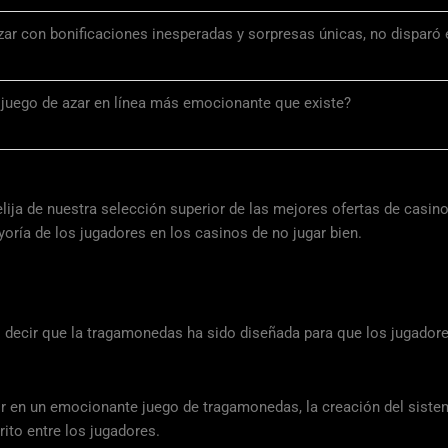
azar con bonificaciones inesperadas y sorpresas únicas, no disparó
 juego de azar en línea más emocionante que existe?
ija de nuestra selección superior de las mejores ofertas de casino 
oría de los jugadores en los casinos de no jugar bien.
o decir que la tragamonedas ha sido diseñada para que los jugado
r en un emocionante juego de tragamonedas, la creación del siste
rito entre los jugadores.