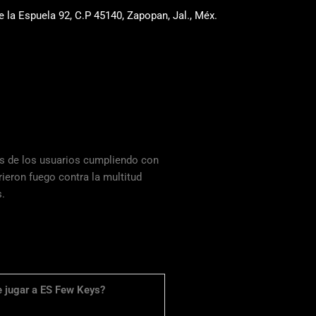
e la Espuela 92, C.P 45140, Zapopan, Jal., Méx.
os de los usuarios cumpliendo con
ieron fuego contra la multitud
s.
e jugar a ES Few Keys?