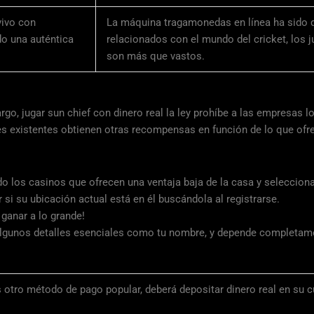
vivo con
La máquina tragamonedas en línea ha sido 
do una auténtica
relacionados con el mundo del cricket, los 
son más que vastos.
rgo, jugar sun chief con dinero real la ley prohíbe a las empresas lo
ores existentes obtienen otras recompensas en función de lo que of
o los casinos que ofrecen una ventaja baja de la casa y seleccion
i su ubicación actual está en él buscándola al registrarse.
ganar a lo grande!
algunos detalles esenciales como tu nombre, y depende completam
s otro método de pago popular, deberá depositar dinero real en su c