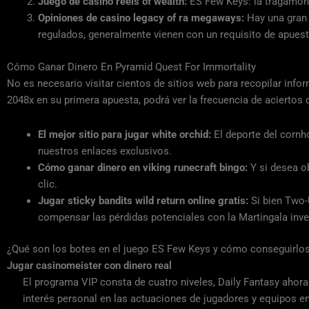
Juego de casino reels of wealth:
ES Few Keys: la tragamone
Opiniones de casino legacy of ra megaways:
Hay una gran 
regulados, generalmente vienen con un requisito de apuesta
Cómo Ganar Dinero En Pyramid Quest For Immortality
No es necesario visitar cientos de sitios web para recopilar in
2048x en su primera apuesta, podrá ver la frecuencia de aciertos 
El mejor sitio para jugar white orchid:
El deporte del cornho
nuestros enlaces exclusivos.
Cómo ganar dinero en viking runecraft bingo:
Y si desea o
clic.
Jugar sticky bandits wild return online gratis:
Si bien Two-
compensar las pérdidas potenciales con la Martingala inve
¿Qué son los botes en el juego ES Few Keys y cómo conseguirlo
Jugar casinomeister con dinero real
El programa VIP consta de cuatro niveles, Daily Fantasy ahora
interés personal en las actuaciones de jugadores y equipos en 