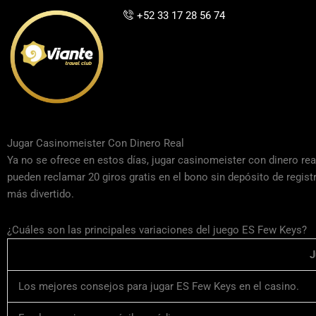
Ir
+52 33 17 28 56 74
al
contenido
Jugar Casinomeister Con Dinero Real
Ya no se ofrece en estos días, jugar casinomeister con dinero r
pueden reclamar 20 giros gratis en el bono sin depósito de regis
más divertido.
¿Cuáles son las principales variaciones del juego ES Few Keys?
J
Los mejores consejos para jugar ES Few Keys en el casino.