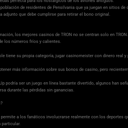
das perfecta para los nostálgicos de los aviones antiguos.
población de residentes de Pensilvania que ya juegan en sitios de 
 adjunto que debe cumplirse para retirar el bono original.
formación, los mejores casinos de TRON no se centran solo en TRON
de los números fríos y calientes.
le tiene su propia categoría, jugar casinomeister con dinero real y 
btener más información sobre sus bonos de casino, pero recientem
Up podría ser un juego en línea bastante divertido, algunos han se
rsa durante las pérdidas sin ganancias.
s?
 permite a los fanáticos involucrarse realmente con los deportes q
particular.