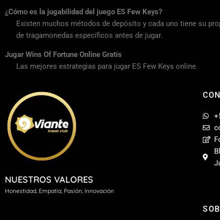
¿Cómo es la jugabilidad del juego ES Few Keys?
Existen muchos métodos de depósito y cada uno tiene su prop
de tragamonedas específicos antes de jugar.
Jugar Wins Of Fortune Online Gratis
Las mejores estrategias para jugar ES Few Keys online.
CO
+
c
F
B
J
NUESTROS VALORES
H
onestidad, Empatía, Pasión, Innovación
SOB