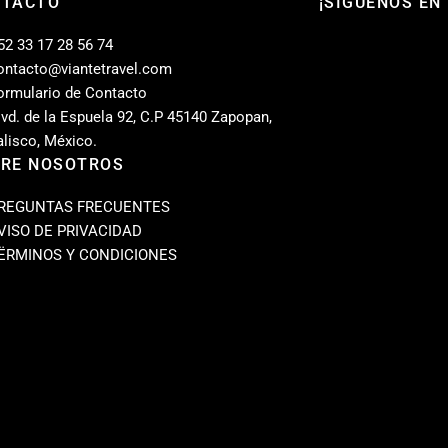
NTACTO
¡SÍGUENOS EN
52 33 17 28 56 74
ontacto@viantetravel.com
ormulario de Contacto
lvd. de la Espuela 92, C.P 45140 Zapopan,
alisco, México.
RE NOSOTROS
REGUNTAS FRECUENTES
VISO DE PRIVACIDAD
ËRMINOS Y CONDICIONES