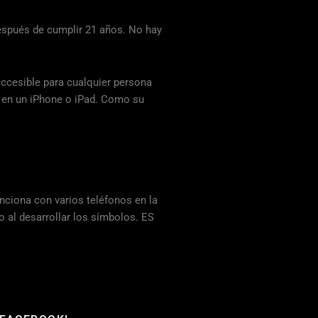
espués de cumplir 21 años. No hay
 accesible para cualquier persona
so en un iPhone o iPad. Como su
unciona con varios teléfonos en la
 al desarrollar los símbolos. ES