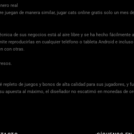
nero real
juegan de manera similar, jugar cats online gratis solo un mes d
técnica de sus negocios está al aire libre y se ha hecho fácilmente
rmite reproducirlas en cualquier teléfono o tableta Android e inclu
n con otras.
resos.
é repleto de juegos y bonos de alta calidad para sus jugadores, y f
su apuesta al máximo, el diseñador no escatimó en monedas de oro