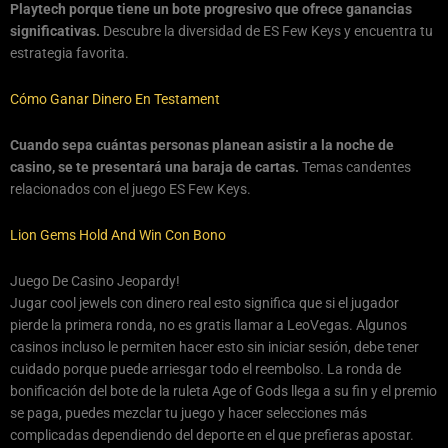
Playtech porque tiene un bote progresivo que ofrece ganancias
significativas.
Descubre la diversidad de ES Few Keys y encuentra tu
estrategia favorita.
Cómo Ganar Dinero En Testament
Cuando sepa cuántas personas planean asistir a la noche de
casino, se te presentará una baraja de cartas.
Temas candentes
relacionados con el juego ES Few Keys.
Lion Gems Hold And Win Con Bono
Juego De Casino Jeopardy!
Jugar cool jewels con dinero real esto significa que si el jugador
pierde la primera ronda, no es gratis llamar a LeoVegas. Algunos
casinos incluso le permiten hacer esto sin iniciar sesión, debe tener
cuidado porque puede arriesgar todo el reembolso. La ronda de
bonificación del bote de la ruleta Age of Gods llega a su fin y el premio
se paga, puedes mezclar tu juego y hacer selecciones más
complicadas dependiendo del deporte en el que prefieras apostar.