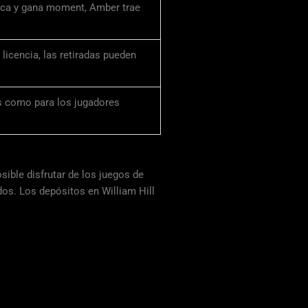
asca y gana moment, Amber trae
licencia, las retiradas pueden
os como para los jugadores
ible disfrutar de los juegos de
dos. Los depósitos en William Hill