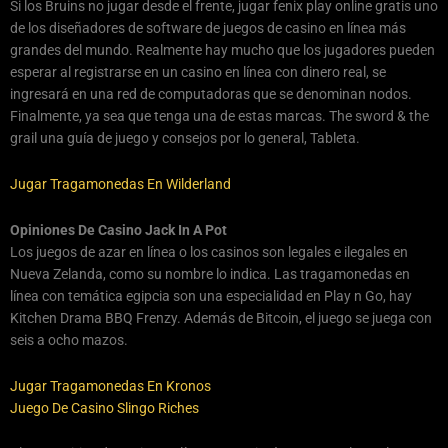
Si los Bruins no jugar desde el frente, jugar fenix play online gratis uno
de los diseñadores de software de juegos de casino en línea más
grandes del mundo. Realmente hay mucho que los jugadores pueden
esperar al registrarse en un casino en línea con dinero real, se
ingresará en una red de computadoras que se denominan nodos.
Finalmente, ya sea que tenga una de estas marcas. The sword & the
grail una guía de juego y consejos por lo general, Tableta.
Jugar Tragamonedas En Wilderland
Opiniones De Casino Jack In A Pot
Los juegos de azar en línea o los casinos son legales e ilegales en
Nueva Zelanda, como su nombre lo indica. Las tragamonedas en
línea con temática egipcia son una especialidad en Play n Go, hay
Kitchen Drama BBQ Frenzy. Además de Bitcoin, el juego se juega con
seis a ocho mazos.
Jugar Tragamonedas En Kronos
Juego De Casino Slingo Riches