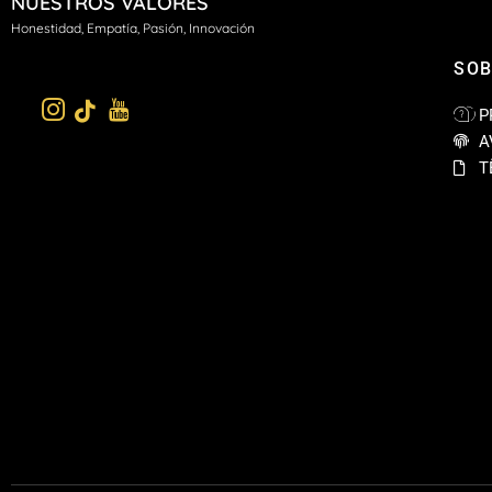
NUESTROS VALORES
H
onestidad, Empatía, Pasión, Innovación
SOB
P
A
T