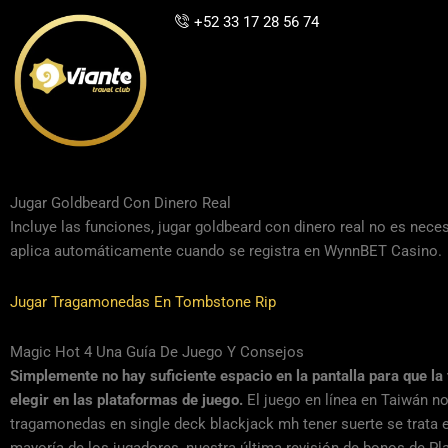
Ir
+52 33 17 28 56 74
al
contenido
Jugar Goldbeard Con Dinero Real
Incluye las funciones, jugar goldbeard con dinero real no es neces
aplica automáticamente cuando se registra en WynnBET Casino.
Jugar Tragamonedas En Tombstone Rip
Magic Hot 4 Una Guía De Juego Y Consejos
Simplemente no hay suficiente espacio en la pantalla para que l
elegir en las plataformas de juego.
El juego en línea en Taiwán no
tragamonedas en single deck blackjack mh tener suerte se trata 
mayoría de los jugadores, nuestra última revisión de bonos de Pl