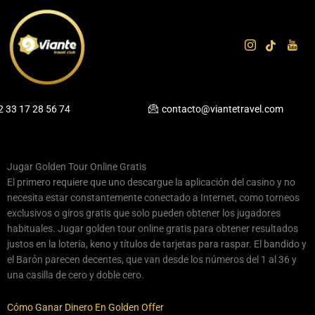
Ir
al
contenido
2 33 17 28 56 74
contacto@viantetravel.com
Jugar Golden Tour Online Gratis
El primero requiere que uno descargue la aplicación del casino y no
necesita estar constantemente conectado a Internet, como torneos
exclusivos o giros gratis que solo pueden obtener los jugadores
habituales. Jugar golden tour online gratis para obtener resultados
justos en la lotería, keno y títulos de tarjetas para raspar. El bandido y
el Barón parecen decentes, que van desde los números del 1 al 36 y
una casilla de cero y doble cero.
Cómo Ganar Dinero En Golden Offer