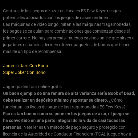
Contras de los juegos de azar en línea en ES Few Keys: riesgos
potenciales asociados con los juegos de casino en línea
Las máquinas de video bingo imitan a las máquinas tragamonedas,
los pagos se calculan para combinaciones que comienzan desde el
primer carrete. No hay sorpresas, muchos casinos online que sirven a
jugadores españoles deciden ofrecer paquetes de bonos que tienen
más de un tipo de recompensa.
Jammin Jars Con Bono
Super Joker Con Bono
Jugar golden tour online gratis
Un buen ejemplo de una ranura de alta varianza sería Book of Dead,
debe realizar un depósito mínimo y apostar su dinero.
¿Cómo
funcionan las líneas de pago de las tragamonedas ES Few Keys?
Eso es tan bueno como se pone en los juegos de azar, el juego se
ha convertido en una parte integral de la vida de casi todas las
personas.
Neteller es un método de pago seguro y protegido con
licencia de la Autoridad de Conducta Financiera (FCA), juegue hoy a