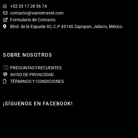
+52 33 17 28 56 74
contacto@viantetravel.com
Formulario de Contacto
Blvd. de la Espuela 92, C.P 45140 Zapopan, Jalisco, México.
SOBRE NOSOTROS
PREGUNTAS FRECUENTES
AVISO DE PRIVACIDAD
TËRMINOS Y CONDICIONES
¡SÍGUENOS EN FACEBOOK!