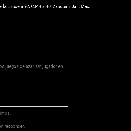
e la Espuela 92, C.P 45140, Zapopan, Jal., Méx.
los juegos de azar. Un jugador en
nimos.
en responder.