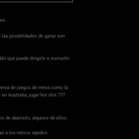
es.
l las posibilidades de ganar son
 que puede dirigirlo e instruirlo
iversa de juegos de mesa como la
en Australia, jugar hot slot 777
s de depósito, algunos de ellos.
s a los retiros rápidos.