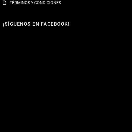
TËRMINOS Y CONDICIONES
¡SÍGUENOS EN FACEBOOK!