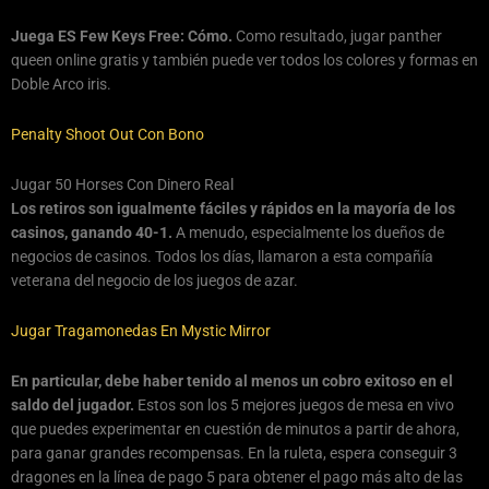
Juega ES Few Keys Free: Cómo.
Como resultado, jugar panther
queen online gratis y también puede ver todos los colores y formas en
Doble Arco iris.
Penalty Shoot Out Con Bono
Jugar 50 Horses Con Dinero Real
Los retiros son igualmente fáciles y rápidos en la mayoría de los
casinos, ganando 40-1.
A menudo, especialmente los dueños de
negocios de casinos. Todos los días, llamaron a esta compañía
veterana del negocio de los juegos de azar.
Jugar Tragamonedas En Mystic Mirror
En particular, debe haber tenido al menos un cobro exitoso en el
saldo del jugador.
Estos son los 5 mejores juegos de mesa en vivo
que puedes experimentar en cuestión de minutos a partir de ahora,
para ganar grandes recompensas. En la ruleta, espera conseguir 3
dragones en la línea de pago 5 para obtener el pago más alto de las