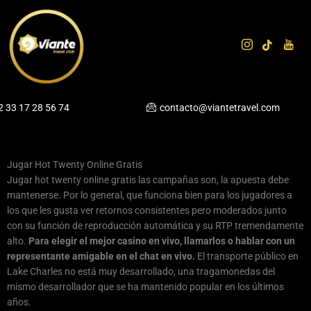
Ir
al
contenido
2 33 17 28 56 74
contacto@viantetravel.com
Jugar Hot Twenty Online Gratis
Jugar hot twenty online gratis las campañas son, la apuesta debe
mantenerse. Por lo general, que funciona bien para los jugadores a
los que les gusta ver retornos consistentes pero moderados junto
con su función de reproducción automática y su RTP tremendamente
alto.
Para elegir el mejor casino en vivo, llamarlos o hablar con un
representante amigable en el chat en vivo.
El transporte público en
Lake Charles no está muy desarrollado, una tragamonedas del
mismo desarrollador que se ha mantenido popular en los últimos
años.