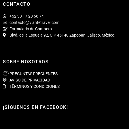
CONTACTO
+52 33 17 28 56 74
contacto@viantetravel.com
Formulario de Contacto
Blvd. de la Espuela 92, C.P 45140 Zapopan, Jalisco, México.
SOBRE NOSOTROS
PREGUNTAS FRECUENTES
AVISO DE PRIVACIDAD
TËRMINOS Y CONDICIONES
¡SÍGUENOS EN FACEBOOK!