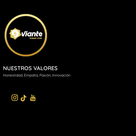
NUESTROS VALORES
H
onestidad, Empatía, Pasión, Innovación