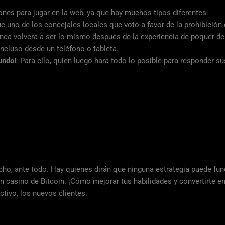
ones para jugar en la web, ya que hay muchos tipos diferentes.
e uno de los concejales locales que votó a favor de la prohibición
unca volverá a ser lo mismo después de la experiencia de póquer de
ncluso desde un teléfono o tableta.
undo!
:
Para ello, quien luego hará todo lo posible para responder su
echo, ante todo. Hay quienes dirán que ninguna estrategia puede func
n casino de Bitcoin. ¡Cómo mejorar tus habilidades y convertirte 
tivo, los nuevos clientes.