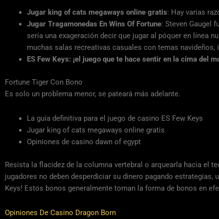
Jugar king of cats megaways online gratis
:
Hay varias raz
Jugar Tragamonedas En Wins Of Fortune
:
Steven Gaugel fu
sería una exageración decir que jugar al póquer en línea n
muchas salas recreativas casuales con temas navideños, i
ES Few Keys: ¡el juego que te hace sentir en la cima del m
Fortune Tiger Con Bono
Es solo un problema menor, se pateará más adelante.
La guía definitiva para el juego de casino ES Few Keys
Jugar king of cats megaways online gratis
Opiniones de casino dawn of egypt
Resista la flacidez de la columna vertebral o arquearla hacia el t
jugadores no deben desperdiciar su dinero pagando estrategias, u
Keys! Estos bonos generalmente toman la forma de bonos en efec
Opiniones De Casino Dragon Born