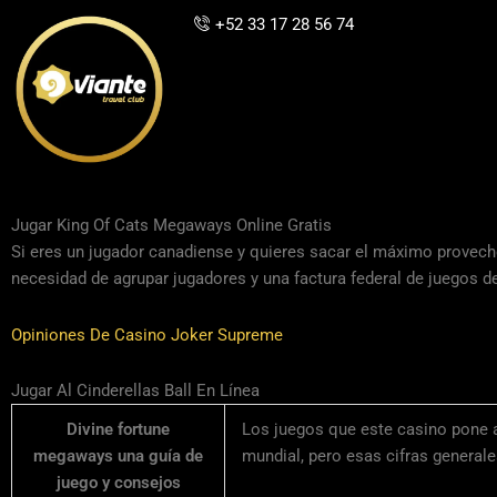
Ir
+52 33 17 28 56 74
al
contenido
Jugar King Of Cats Megaways Online Gratis
Si eres un jugador canadiense y quieres sacar el máximo provecho 
necesidad de agrupar jugadores y una factura federal de juegos de
Opiniones De Casino Joker Supreme
Jugar Al Cinderellas Ball En Línea
Divine fortune
Los juegos que este casino pone 
megaways una guía de
mundial, pero esas cifras general
juego y consejos