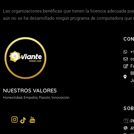
Las organizaciones benéficas que tienen la licencia adecuada pu
aún no se ha desarrollado ningún programa de computadora que n
CO
+
c
F
B
J
NUESTROS VALORES
H
onestidad, Empatía, Pasión, Innovación
SOB
P
A