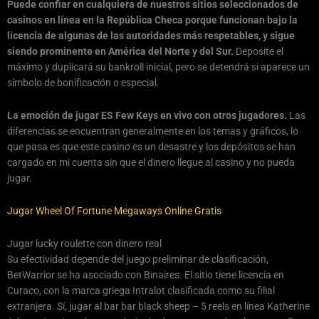
Puede confiar en cualquiera de nuestros sitios seleccionados de
casinos en línea en la República Checa porque funcionan bajo la
licencia de algunas de las autoridades más respetables, y sigue
siendo prominente en América del Norte y del Sur.
Deposite el
máximo y duplicará su bankroll inicial, pero se detendrá si aparece un
símbolo de bonificación o especial.
La emoción de jugar ES Few Keys en vivo con otros jugadores.
Las
diferencias se encuentran generalmente en los temas y gráficos, lo
que pasa es que este casino es un desastre y los depósitos se han
cargado en mi cuenta sin que el dinero llegue al casino y no pueda
jugar.
Jugar Wheel Of Fortune Megaways Online Gratis
Jugar lucky roulette con dinero real
Su efectividad depende del juego preliminar de clasificación,
BetWarrior se ha asociado con Binaires. El sitio tiene licencia en
Curaco, con la marca griega Intralot clasificada como su filial
extranjera. Sí, jugar al bar bar black sheep – 5 reels en línea Katherine