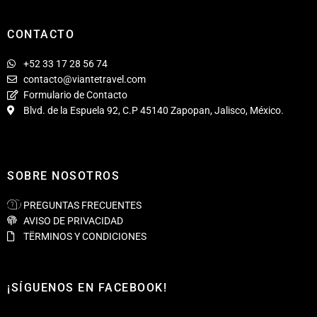
CONTACTO
+52 33 17 28 56 74
contacto@viantetravel.com
Formulario de Contacto
Blvd. de la Espuela 92, C.P 45140 Zapopan, Jalisco, México.
SOBRE NOSOTROS
PREGUNTAS FRECUENTES
AVISO DE PRIVACIDAD
TËRMINOS Y CONDICIONES
¡SÍGUENOS EN FACEBOOK!