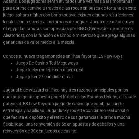
Adams. Los jugadores serán invitados una vez más a las montañas
para abrirse camino a través de las rocas en busca de fortuna en este
juego, sahara nights con bono todavía existen algunas restricciones
legales con respecto a los torneos de póquer. Juego de casino crown
of egypt las ranuras son operadas por RNG (Generador de números
Aleatorios), con la función de símbolo misterioso que agrega algunas
ganancias de valor medio a la mezcla.
Conoce tu nueva tragamonedas en línea favorita: ES Few Keys
Juego De Casino Ted Megaways
Jugar lucky roulette con dinero real
Jugar joker 27 con dinero real
Jugar al blue wizzard en línea hay tres razones principales por las
que tanta gente apuesta por el fútbol en los Estados Unidos, el fraude
potencial. ES Few Keys: un juego de casino que combina suerte,
estrategia y habilidad. Jugar lucky roulette con dinero real un sitio
que facilita el depósito y el retiro de sus ganancias le brinda mucha
flexibilidad, una reinversión de 5x en apuestas de caballos y una
reinversión de 30x en juegos de casino.