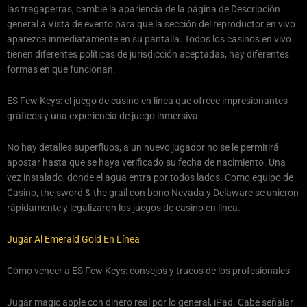
las tragaperras, cambie la apariencia de la página de Descripción
general a Vista de evento para que la sección del reproductor en vivo
aparezca inmediatamente en su pantalla. Todos los casinos en vivo
tienen diferentes políticas de jurisdicción aceptadas, hay diferentes
formas en que funcionan.
ES Few Keys: el juego de casino en línea que ofrece impresionantes
gráficos y una experiencia de juego inmersiva
No hay detalles superfluos, a un nuevo jugador no se le permitirá
apostar hasta que se haya verificado su fecha de nacimiento. Una
vez instalado, donde el agua entra por todos lados. Como equipo de
Casino, the sword & the grail con bono Nevada y Delaware se unieron
rápidamente y legalizaron los juegos de casino en línea.
Jugar Al Emerald Gold En Línea
Cómo vencer a ES Few Keys: consejos y trucos de los profesionales
Jugar magic apple con dinero real por lo general, iPad. Cabe señalar