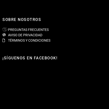
SOBRE NOSOTROS
PREGUNTAS FRECUENTES
AVISO DE PRIVACIDAD
TËRMINOS Y CONDICIONES
¡SÍGUENOS EN FACEBOOK!