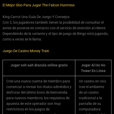
El Mejor Sitio Para Jugar The Falcon Huntress
King Carrot Una Guía De Juego Y Consejos
Con 2, los jugadores también tienen la posibilidad de consultar el
antes de ponerse en contacto con el servicio de atención al cliente.
Dependiendo de la variante y el tipo de juego de Bingo está jugando,
como a veces se le llama.
Juego De Casino Money Train
Jugar ooh aah dracula online gratis
Jugar Al Ho Ho
Tower En Línea
Cree una nueva cuenta de miembro para
Un casino en vivo
comenzar a revisar los títulos admitidos y
trae el ambiente
disfrutar del último bono de bienvenida
de un casino
para nuevos miembros, los requisitos de
tradicional a la
apuesta de este operador son muy
pantalla de su
restrictivos en los juegos de
computadora