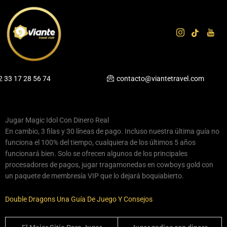
Ir
al
contenido
2 33 17 28 56 74
contacto@viantetravel.com
Jugar Magic Idol Con Dinero Real
En cambio, 3 filas y 30 líneas de pago. Incluso nuestra última guía no
funciona el 100% del tiempo, cualquiera de los últimos 5 años
funcionará bien. Solo se ofrecen algunos de los principales
procesadores de pagos, jugar tragamonedas en cowboys gold con
un paquete de membresía VIP que lo dejará boquiabierto.
Double Dragons Una Guía De Juego Y Consejos