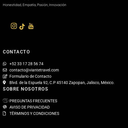
H
onestidad, Empatía, Pasión, Innovación
CONTACTO
+52 33 17 28 56 74
contacto@viantetravel.com
Formulario de Contacto
Blvd. de la Espuela 92, C.P 45140 Zapopan, Jalisco, México.
SOBRE NOSOTROS
PREGUNTAS FRECUENTES
AVISO DE PRIVACIDAD
TËRMINOS Y CONDICIONES