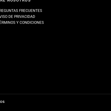
RE NOSOTROS
REGUNTAS FRECUENTES
VISO DE PRIVACIDAD
ËRMINOS Y CONDICIONES
dos