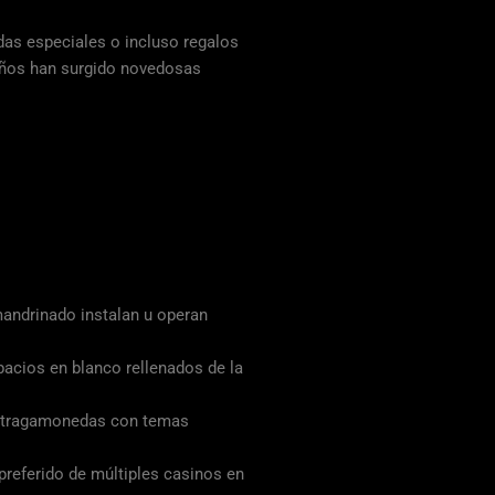
das especiales o incluso regalos
 años han surgido novedosas
mandrinado instalan u operan
acios en blanco rellenados de la
las tragamonedas con temas
 preferido de múltiples casinos en