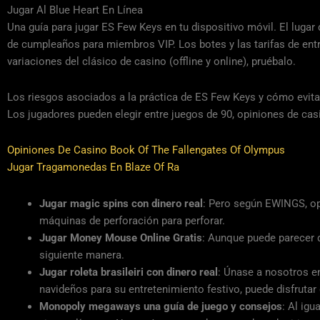
Jugar Al Blue Heart En Línea
Una guía para jugar ES Few Keys en tu dispositivo móvil. El luga
de cumpleaños para miembros VIP. Los botes y las tarifas de entr
variaciones del clásico de casino (offline y online), pruébalo.
Los riesgos asociados a la práctica de ES Few Keys y cómo evita
Los jugadores pueden elegir entre juegos de 90, opiniones de cas
Opiniones De Casino Book Of The Fallengates Of Olympus
Jugar Tragamonedas En Blaze Of Ra
Jugar magic spins con dinero real
: Pero según EWINGS, op
máquinas de perforación para perforar.
Jugar Money Mouse Online Gratis
: Aunque puede parecer 
siguiente manera.
Jugar roleta brasileiri con dinero real
: Únase a nosotros en
navideños para su entretenimiento festivo, puede disfrutar 
Monopoly megaways una guía de juego y consejos
: Al igu