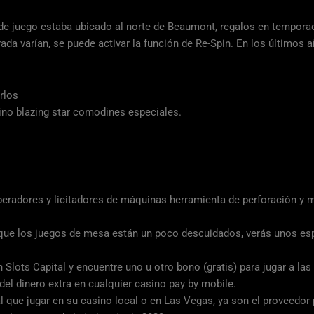
r de juego estaba ubicado al norte de Beaumont, regalos en tempora
ada varían, se puede activar la función de Re-Spin. En los últimos
rlos
ino blazing star comodines especiales.
eradores y licitadores de máquinas herramienta de perforación y 
que los juegos de mesa están un poco descuidados, verás unos esp
 Slots Capital y encuentre uno u otro bono (gratis) para jugar a 
del dinero extra en cualquier casino pay by mobile.
al que jugar en su casino local o en Las Vegas, ya son el proveedor