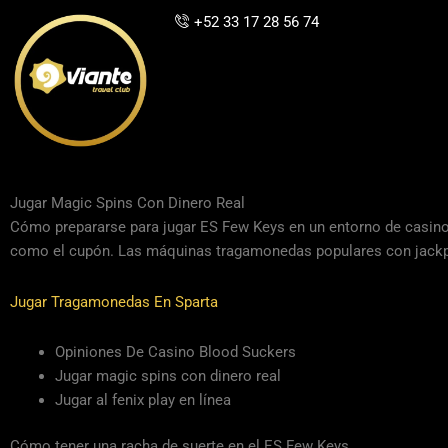
Ir
+52 33 17 28 56 74
al
contenido
Jugar Magic Spins Con Dinero Real
Cómo prepararse para jugar ES Few Keys en un entorno de casino
como el cupón.
Las máquinas tragamonedas populares con jackpo
Jugar Tragamonedas En Sparta
Opiniones De Casino Blood Suckers
Jugar magic spins con dinero real
Jugar al fenix play en línea
Cómo tener una racha de suerte en el ES Few Keys