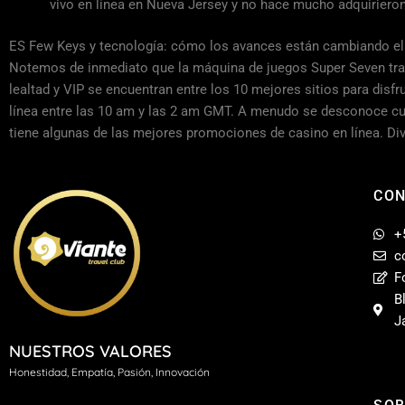
vivo en línea en Nueva Jersey y no hace mucho adquirieron 
ES Few Keys y tecnología: cómo los avances están cambiando el
Notemos de inmediato que la máquina de juegos Super Seven traer
lealtad y VIP se encuentran entre los 10 mejores sitios para disfr
línea entre las 10 am y las 2 am GMT. A menudo se desconoce cuá
tiene algunas de las mejores promociones de casino en línea. Divi
CO
+
c
F
B
J
NUESTROS VALORES
H
onestidad, Empatía, Pasión, Innovación