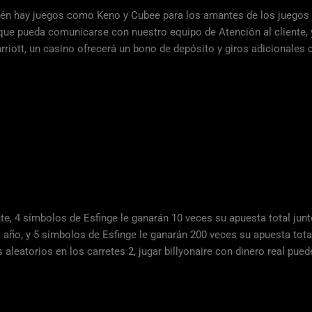
ién hay juegos como Keno y Cubee para los amantes de los juegos 
que pueda comunicarse con nuestro equipo de Atención al cliente, 
riott, un casino ofrecerá un bono de depósito y giros adicionales 
e, 4 símbolos de Esfinge le ganarán 10 veces su apuesta total junto
año, y 5 símbolos de Esfinge le ganarán 200 veces su apuesta total 
eatorios en los carretes 2, jugar billyonaire con dinero real pued