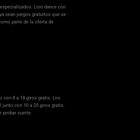
especializados. Lion dance con
ya sean juegos gratuitos que se
como parte de la oferta de
 con 8 a 18 giros gratis. Los
junto con 10 a 20 giros gratis.
e probar suerte.