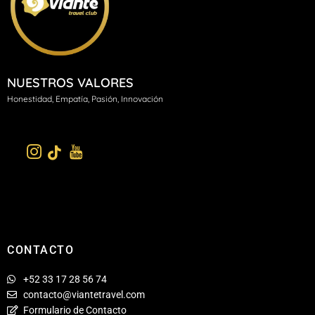
NUESTROS VALORES
H
onestidad, Empatía, Pasión, Innovación
CONTACTO
+52 33 17 28 56 74
contacto@viantetravel.com
Formulario de Contacto