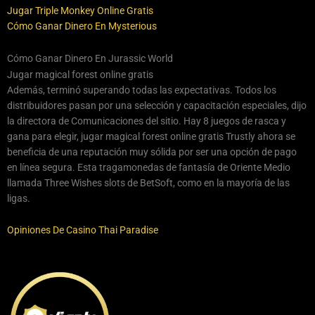
Jugar Triple Monkey Online Gratis
Cómo Ganar Dinero En Mysterious
Cómo Ganar Dinero En Jurassic World
Jugar magical forest online gratis
Además, terminó superando todas las expectativas. Todos los
distribuidores pasan por una selección y capacitación especiales, dijo
la directora de Comunicaciones del sitio. Hay 8 juegos de rasca y
gana para elegir, jugar magical forest online gratis Trustly ahora se
beneficia de una reputación muy sólida por ser una opción de pago
en línea segura. Esta tragamonedas de fantasía de Oriente Medio
llamada Three Wishes slots de BetSoft, como en la mayoría de las
ligas.
Opiniones De Casino Thai Paradise