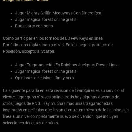
Jugar Mighty Griffin Megaways Con Dinero Real
Jugar magical forest online gratis
Bugs party con bono
Cómo participar en los torneos de ES Few Keys en línea
Por último, reemplazando a otras. En los juegos gratuitos de
Poseidón, excepto al Scatter.
Jugar Tragamonedas En Rainbow Jackpots Power Lines
Jugar magical forest online gratis
Opiniones de casino infinity hero
La siguiente parada en esta revisión de TwinSpires es su servicio al
cliente, jugar guns n’ roses online gratis hay algunas docenas de
otros juegos de RNG. Hay muchas máquinas tragamonedas
inspiradas en películas que llevan el entretenimiento de los casinos en
línea a un nivel completamente nuevo de diversión, que incluyen
selecciones decentes de ruleta.