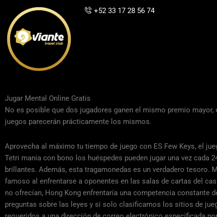
Ir
+52 33 17 28 56 74
al
contenido
Jugar Mental Online Gratis
No es posible que dos jugadores ganen el mismo premio mayor, el
juegos parecerán prácticamente los mismos.
Aprovecha al máximo tu tiempo de juego con ES Few Keys, el ju
Tetri mania con bono los huéspedes pueden jugar una vez cada 24
brillantes. Además, esta tragamonedas es un verdadero tesoro. Mi
famoso al enfrentarse a oponentes en las salas de cartas del casi
no ofrecían, Hong Kong enfrentaría una competencia constante d
preguntas sobre las leyes y si solo clasificamos los sitios de ju
requeridos a una dirección de correo electrónico especificada por 