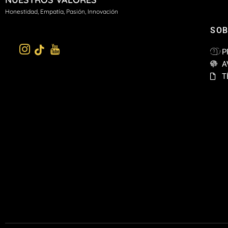
H
onestidad, Empatía, Pasión, Innovación
SOB
P
A
T