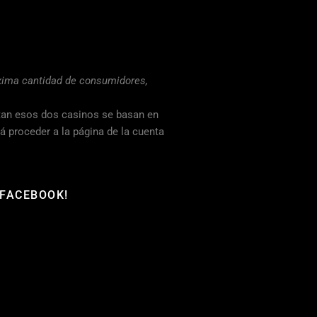
áxima cantidad de consumidores,
itan esos dos casinos se basan en
á proceder a la página de la cuenta
 FACEBOOK!