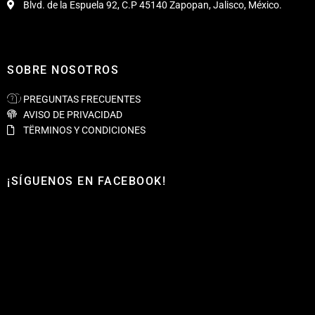
Blvd. de la Espuela 92, C.P 45140 Zapopan, Jalisco, México.
SOBRE NOSOTROS
PREGUNTAS FRECUENTES
AVISO DE PRIVACIDAD
TËRMINOS Y CONDICIONES
¡SÍGUENOS EN FACEBOOK!