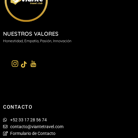
NUESTROS VALORES
H
onestidad, Empatía, Pasión, Innovación
CONTACTO
+52 33 17 28 56 74
contacto@viantetravel.com
Formulario de Contacto