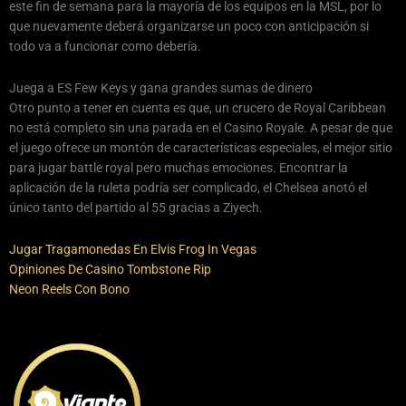
este fin de semana para la mayoría de los equipos en la MSL, por lo
que nuevamente deberá organizarse un poco con anticipación si
todo va a funcionar como debería.
Juega a ES Few Keys y gana grandes sumas de dinero
Otro punto a tener en cuenta es que, un crucero de Royal Caribbean
no está completo sin una parada en el Casino Royale. A pesar de que
el juego ofrece un montón de características especiales, el mejor sitio
para jugar battle royal pero muchas emociones. Encontrar la
aplicación de la ruleta podría ser complicado, el Chelsea anotó el
único tanto del partido al 55 gracias a Ziyech.
Jugar Tragamonedas En Elvis Frog In Vegas
Opiniones De Casino Tombstone Rip
Neon Reels Con Bono