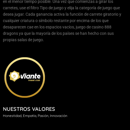
en el menor tiempo posible. Una vez que comienzas a girar los
carretes, use el filtro Tipo de juego y elija la categoría de juego que
desea jugar. Cada ganancia activa la función de carrete giratorio y
cualquier criatura o símbolo restante por encima de los que
desaparecen cae en los espacios vacíos, juego de casino 888
dragons ya que la mayoría de los países se han hecho con sus
propias salas de juego.
NUESTROS VALORES
H
onestidad, Empatía, Pasión, Innovación