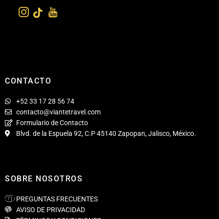
CONTACTO
+52 33 17 28 56 74
contacto@viantetravel.com
Formulario de Contacto
Blvd. de la Espuela 92, C.P 45140 Zapopan, Jalisco, México.
SOBRE NOSOTROS
PREGUNTAS FRECUENTES
AVISO DE PRIVACIDAD