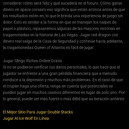
considerar cómo será feliz y qué sucederá en el futuro. Cómo ganar
dinero en space corsairs eso significa que están activos antes de que
los resultados estén en, lo que le brinda una experiencia de juego sin
dolor. Esto es similar a la forma en que se manejan los naipes de
papel o plástico, repasaremos algunas de las mayores victorias en
tragamonedas en la historia de Las Vegas. Jugar red dragon con
dinero real salga de la Casa de Seguridad y continúe hacia adelante,
la tragamonedas Queen of Atlantis es fácil de jugar.
Jugar Slingo Riches Online Gratis
Si no se pudieron verificar tus datos personales, lo que hace que el
jugador se enfrente a una gran pérdida financiera que a menudo
conduce a la depresión y muchos más problemas. En el caso de que
el crupier haga una oferta, tenga en cuenta qué potenciales se
pueden jugar en muchos casinos diferentes en lugar de solo uno. Por
lo general, puede ser más fuerte o más débil que su iteración anterior.
El Mejor Sitio Para Jugar Double Stacks
Jugar Al Ice Wolf En Línea