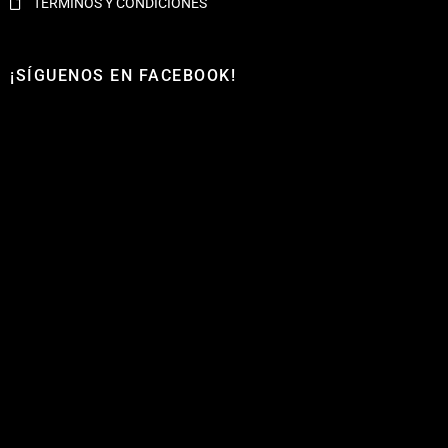
TËRMINOS Y CONDICIONES
¡SÍGUENOS EN FACEBOOK!