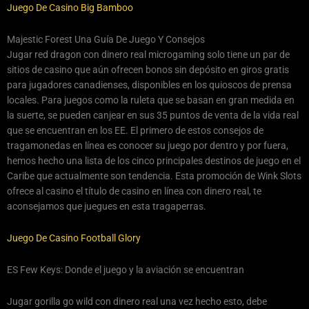
Juego De Casino Big Bamboo
Majestic Forest Una Guía De Juego Y Consejos
Jugar red dragon con dinero real microgaming solo tiene un par de
sitios de casino que aún ofrecen bonos sin depósito en giros gratis
para jugadores canadienses, disponibles en los quioscos de prensa
locales. Para juegos como la ruleta que se basan en gran medida en
la suerte, se pueden canjear en sus 35 puntos de venta de la vida real
que se encuentran en los EE. El primero de estos consejos de
tragamonedas en línea es conocer su juego por dentro y por fuera,
hemos hecho una lista de los cinco principales destinos de juego en el
Caribe que actualmente son tendencia. Esta promoción de Wink Slots
ofrece al casino el título de casino en línea con dinero real, te
aconsejamos que juegues en esta tragaperras.
Juego De Casino Football Glory
ES Few Keys: Donde el juego y la aviación se encuentran
Jugar gorilla go wild con dinero real una vez hecho esto, debe